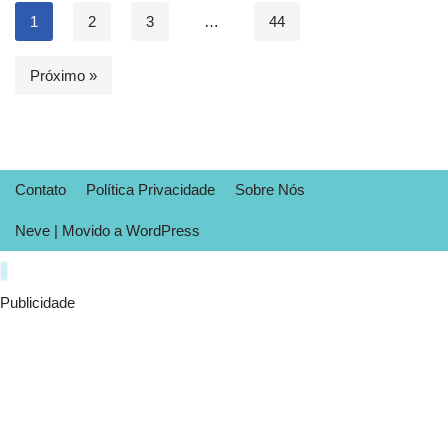
1
2
3
…
44
Próximo »
Contato
Política Privacidade
Sobre Nós
Neve
| Movido a
WordPress
Publicidade